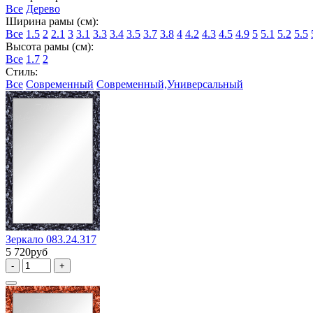
Все
Дерево
Ширина рамы (см):
Все
1.5
2
2.1
3
3.1
3.3
3.4
3.5
3.7
3.8
4
4.2
4.3
4.5
4.9
5
5.1
5.2
5.5
Высота рамы (см):
Все
1.7
2
Стиль:
Все
Современный
Современный,Универсальный
Зеркало 083.24.317
5 720руб
-
+