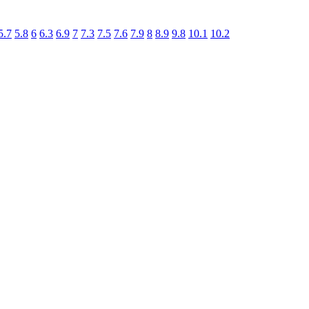
5.7
5.8
6
6.3
6.9
7
7.3
7.5
7.6
7.9
8
8.9
9.8
10.1
10.2