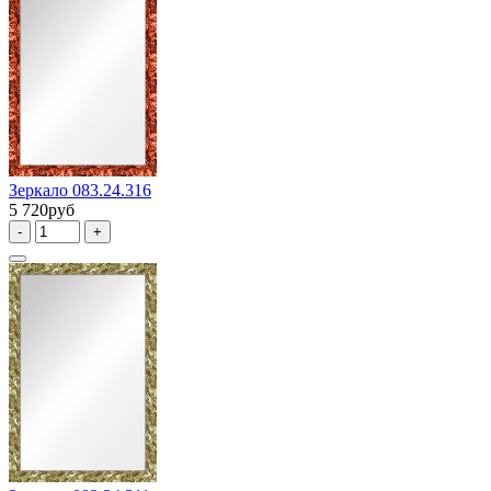
Зеркало 083.24.316
5 720руб
-
+