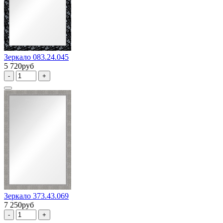
Зеркало 083.24.045
5 720руб
-
+
Зеркало 373.43.069
7 250руб
-
+