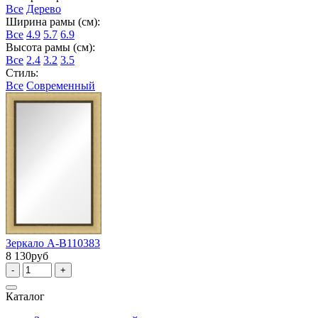
Все
Дерево
Ширина рамы (см):
Все
4.9
5.7
6.9
Высота рамы (см):
Все
2.4
3.2
3.5
Стиль:
Все
Современный
Зеркало А-В110383
8 130руб
-
+
Каталог