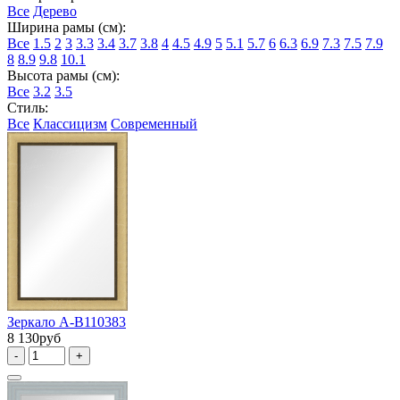
Все
Дерево
Ширина рамы (см):
Все
1.5
2
3
3.3
3.4
3.7
3.8
4
4.5
4.9
5
5.1
5.7
6
6.3
6.9
7.3
7.5
7.9
8
8.9
9.8
10.1
Высота рамы (см):
Все
3.2
3.5
Стиль:
Все
Классицизм
Современный
Зеркало А-В110383
8 130руб
-
+