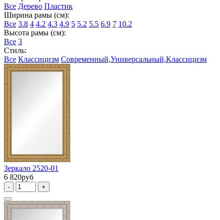
Все
Дерево
Пластик
Ширина рамы (см):
Все
3.8
4
4.2
4.3
4.9
5
5.2
5.5
6.9
7
10.2
Высота рамы (см):
Все
3
Стиль:
Все
Классицизм
Современный,Универсальный,Классицизм
Зеркало 2520-01
6 820руб
-
+