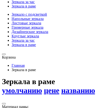
Зеркала за час
Зеркала в раме
Зеркало с подсветкой
Напольные зеркала
Листовые зеркала
Гримерные зеркала
Дизайнерские зеркала
Круглые зеркала
Зеркала за час
Зеркала в раме
Корзина
Главная
Зеркала в раме
Зеркала в раме
умолчанию
цене
названию
Материал рамы: