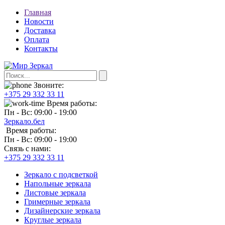
Главная
Новости
Доставка
Оплата
Контакты
Звоните:
+375 29 332 33 11
Время работы:
Пн - Вс: 09:00 - 19:00
Зеркало.бел
Время работы:
Пн - Вс: 09:00 - 19:00
Связь с нами:
+375 29 332 33 11
Зеркало с подсветкой
Напольные зеркала
Листовые зеркала
Гримерные зеркала
Дизайнерские зеркала
Круглые зеркала