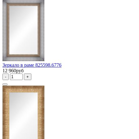
Зеркало в раме 825598.6776
12 960руб
-
+